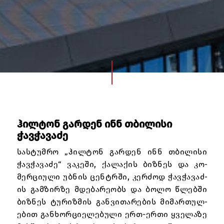
Ჰილტონ Გარდენ Ინნ Თბილისი
Ჭავჭავაძე
სას­ტუმრო „ჰილ­ტონ გარ­დენ ინნ თბ­ილ­ისი
ჭავ­ჭავ­აძე“ ვაკ­ეში, ქალ­ა­ქ­ის ბიზნ­ეს და კო­
მერ­ცი­ული უბნის ცენ­ტრში, კერ­ძ­ოდ ჭავ­ჭავ­აძ­
ის გამ­ზირზე მდებ­არ­ე­ობს და ბოლო წლ­ებში
ბიზნ­ეს ტურ­იზ­მის გან­ვით­არ­ებ­ის მიმ­არ­თულ­
ებ­ით გან­ხორ­ცი­ელ­ებ­ული ერთ-ერ­თი ყველ­აზე