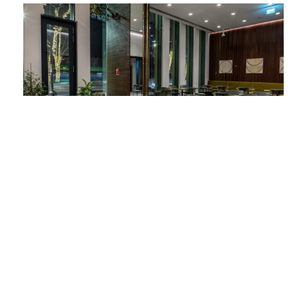
შენ­ობ­ის არ­ქიტ­ე­ქ­ტურ­აზე ლევ­ან მუშკუდ­ი­ან­მა
და ირაკ­ლი შარ­აშ­იძ­ემ იმ­უშ­ავ­ეს. რაც შე­ეხ­ება
სას­ტუმროს ინ­ტერ­ი­ერს, კონცეფც­ია კო­მ­პან­
ია"რედ­ი­ქსი"-ს დიზ­ა­ინ­ერ­თა ჯგუფმა და ლევ­ან
მუშკუდ­ი­ან­მა ერ­თობ­ლივ­ად შე­იმ­უშ­ავ­ეს. "ჰილ­
ტონ გარ­დენ ინნ"-ში გან­თავ­სებ­ულ­ია თან­ამ­
ედ­როვე ქარ­თვ­ელი არ­ტის­ტის - მა­ია სუმბაძ­ის
ნამ­უშ­ევ­რები. შენ­ობ­ას მარ­ცხნ­იდ­ან ეს­