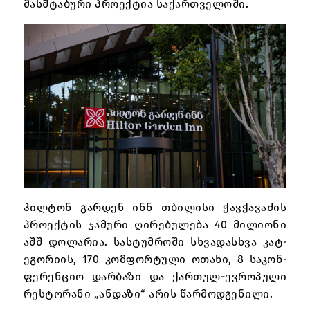
მა­ს­შტაბ­ური პრო­ე­ქ­ტია სა­ქ­არ­თვ­ელ­ოში.
ჰილ­ტონ გარ­დენ ინნ თბ­ილ­ისი ჭავ­ჭავ­აძ­ის
პრო­ე­ქ­ტის ჯამ­ური ღირ­ებ­ულ­ება 40 მილ­ი­ონი
აშშ დოლ­არ­ია. სას­ტუმროში სხვ­ად­ას­ხვა კატ­
ეგ­ორ­ი­ის, 170 კო­მფორ­ტული ოთ­ახი, 8 საკ­ონ­
ფერ­ენციო დარ­ბაზი და ქარ­თულ-ევ­როპ­ული
რეს­ტორ­ანი „ან­დაზი“ არ­ის წარ­მოდ­გენ­ილი.