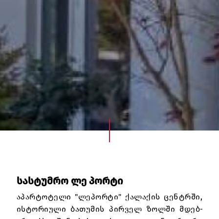
Სასტუმრო Ლე Პორტი
აპ­არ­ტოტ­ელი "ლეპ­ორ­ტი" ქალ­ა­ქ­ის ცენ­ტრში,
ის­ტორ­ი­ული ბა­თუმ­ის პირველ ზოლ­ში მდებ­