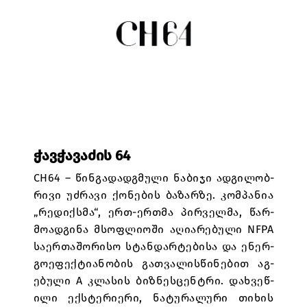
Ჭავჭავაძის 64
CH64 – წინ­გად­ად­გმული ნაბ­იჯი ად­გილ­ობ­
რივი უძრავი ქონ­ებ­ის ბაზ­არ­ზე. კო­მ­პან­ია
„რედ­ი­ქსმა“, ერთ-ერ­თმა პირველ­მა, წარ­
მო­ად­გინა მსოფ­ლი­ოში აღ­ი­არ­ებ­ული NFPA
სა­ერ­თაშ­ორ­ისო სტან­დარ­ტებ­ისა და ენ­ერ­
გო­ეფ­ე­ქ­ტი­ან­ობ­ის გათ­ვ­ალ­ის­წინ­ებ­ით აგ­
ებ­ული A კლ­ას­ის ბიზნ­ესცენ­ტრი. დახ­ვ­ეწ­
ილი ექ­სტერ­ი­ერი, ნატ­ურ­ალ­ური თიხ­ის